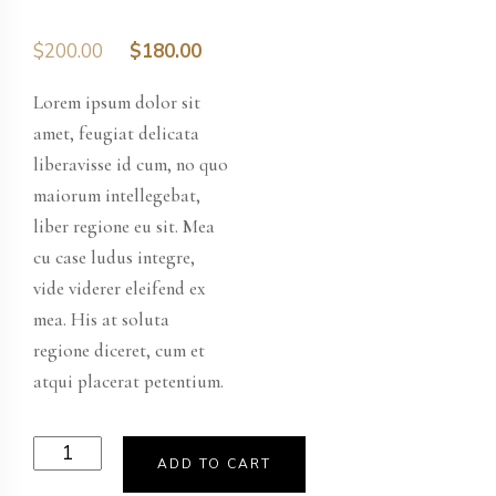
Original
Current
$
200.00
$
180.00
price
price
Lorem ipsum dolor sit
was:
is:
$200.00.
$180.00.
amet, feugiat delicata
liberavisse id cum, no quo
maiorum intellegebat,
liber regione eu sit. Mea
cu case ludus integre,
vide viderer eleifend ex
mea. His at soluta
regione diceret, cum et
atqui placerat petentium.
Product
ADD TO CART
04