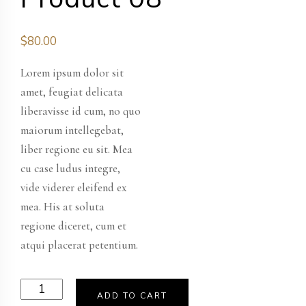
$
80.00
Lorem ipsum dolor sit
amet, feugiat delicata
liberavisse id cum, no quo
maiorum intellegebat,
liber regione eu sit. Mea
cu case ludus integre,
vide viderer eleifend ex
mea. His at soluta
regione diceret, cum et
atqui placerat petentium.
Product
ADD TO CART
08