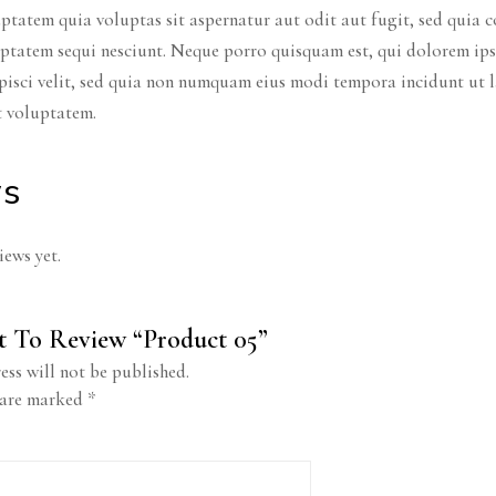
ptatem quia voluptas sit aspernatur aut odit aut fugit, sed quia
uptatem sequi nesciunt. Neque porro quisquam est, qui dolorem ips
ipisci velit, sed quia non numquam eius modi tempora incidunt ut
t voluptatem.
ws
iews yet.
st To Review “Product 05”
ess will not be published.
 are marked
*