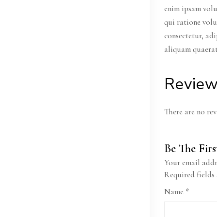
enim ipsam volu
qui ratione vol
consectetur, ad
aliquam quaera
Revie
There are no rev
Be The Fir
Your email addr
Required fields
Name
*