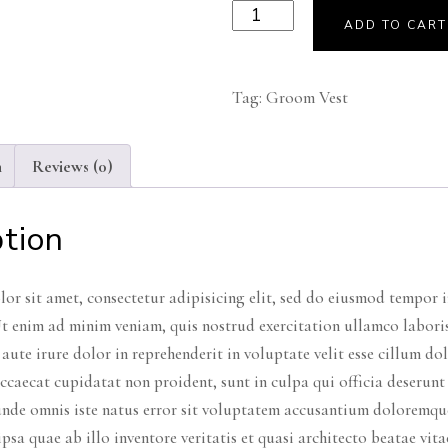
Product
ADD TO CART
05
quantity
Tag:
Groom Vest
n
Reviews (0)
ption
or sit amet, consectetur adipisicing elit, sed do eiusmod tempor i
t enim ad minim veniam, quis nostrud exercitation ullamco labori
aute irure dolor in reprehenderit in voluptate velit esse cillum dol
ccaecat cupidatat non proident, sunt in culpa qui officia deserunt
 unde omnis iste natus error sit voluptatem accusantium doloremq
psa quae ab illo inventore veritatis et quasi architecto beatae vi