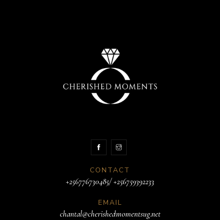
CONTACT
+256776730485/ +256759392233
EMAIL
chantal@cherishedmomentsug.net